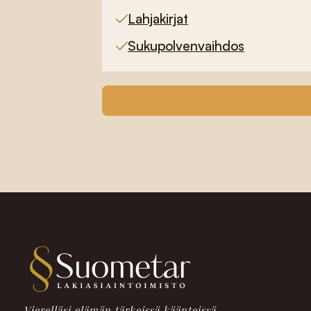
Lahjakirjat
Sukupolvenvaihdos
Vierelläsi elämän tärkeissä käänteissä