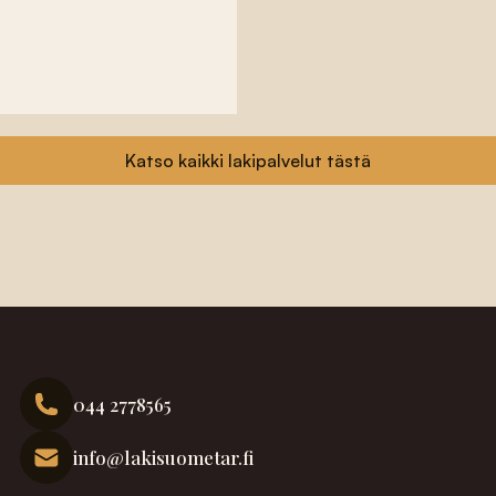
Katso kaikki lakipalvelut tästä
044 2778565
info@lakisuometar.fi