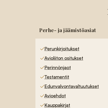
Perhe- ja jäämistöasiat
Perunkirjoitukset
Avioliiton ositukset
Perinnönjaot
Testamentit
Edunvalvontavaltuutukset
Avioehdot
Kauppakirjat