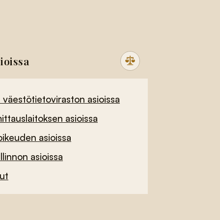
ioissa
 väestötietoviraston asioissa
tauslaitoksen asioissa
ikeuden asioissa
linnon asioissa
lut