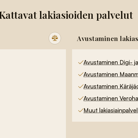
Kattavat lakiasioiden palvelut
Avustaminen lakias
Avustaminen Digi- ja
Avustaminen Maanmit
Avustaminen Käräjäo
Avustaminen Verohal
Muut lakiasiainpalve